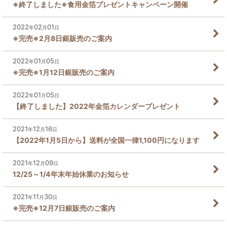
※終了しました※食用金箔プレゼントキャンペーン開催
2022
02
01
年
月
日
※完売※2月8日銀販売のご案内
2022
01
05
年
月
日
※完売※1月12日銀販売のご案内
2022
01
05
年
月
日
【終了しました】2022年金箔カレンダープレゼント
2021
12
16
年
月
日
【2022年1月5日から】送料が全国一律1,100円になります
2021
12
09
年
月
日
12/25～1/4年末年始休業のお知らせ
2021
11
30
年
月
日
※完売※12月7日銀販売のご案内