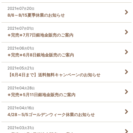
2021
07
20
年
月
日
8/6～8/15夏季休業のお知らせ
2021
07
01
年
月
日
※完売※7月7日銀地金販売のご案内
2021
06
01
年
月
日
※完売※6月8日銀地金販売のご案内
2021
05
21
年
月
日
【6月4日まで】送料無料キャンペーンのお知らせ
2021
04
28
年
月
日
※完売※5月11日銀地金販売のご案内
2021
04
16
年
月
日
4/28～5/5ゴールデンウィーク休業のお知らせ
2021
03
31
年
月
日