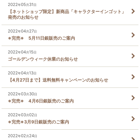
2022
05
31
年
月
日
【ネットショップ限定】新商品「キャラクターインゴット」
発売のお知らせ
2022
04
27
年
月
日
※完売※ 5月11日銀販売のご案内
2022
04
15
年
月
日
ゴールデンウィーク休業のお知らせ
2022
04
13
年
月
日
【4月27日まで】送料無料キャンペーンのお知らせ
2022
03
30
年
月
日
※完売※ 4月6日銀販売のご案内
2022
03
02
年
月
日
※完売※3月9日銀販売のご案内
2022
02
24
年
月
日