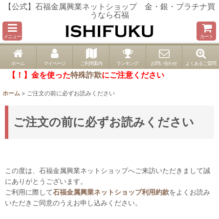
【公式】石福金属興業ネットショップ 金・銀・プラチナ買
うなら石福
メニュー
カート
ホーム
マイページ
ご利用案内
ランキング
お問い合わせ
よくあるご質問
【！】金を使った
特殊詐欺
にご注意ください
ホーム
>
ご注文の前に必ずお読みください
ご注文の前に必ずお読みください
この度は、石福金属興業ネットショップへご来訪いただきまして誠
にありがとうございます。
ご利用に際して
石福金属興業ネットショップ利用約款
をよくお読み
いただきご同意のうえお申し込みください。