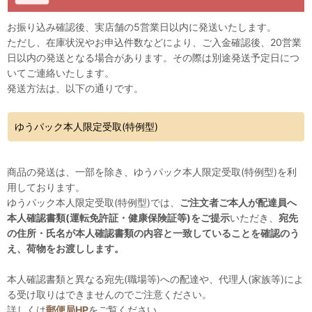
お振り込み確認後、実店舗の5営業日以内に発送いたします。
ただし、在庫状況やお申込件数などにより、ご入金確認後、20営業
日以内の発送となる場合があります。その際は別途発送予定日につ
いてご連絡いたします。
発送方法は、以下の通りです。
ゆうパック本人限定受取(特例型)
商品の発送は、一部を除き、ゆうパック本人限定受取(特例型)を利
用しております。
ゆうパック本人限定受取(特例型)では、
ご注文者ご本人が配達員へ
本人確認書類(運転免許証・健康保険証等)をご提示
いただき、
宛先
の住所・氏名が本人確認書類の内容と一致していることを確認のう
え、荷物をお渡しします。
本人確認書類と異なる宛先(職場等)への配達や、代理人(家族等)によ
る受け取りはできませんのでご注意ください。
詳しくは
郵便局HP
をご覧ください。