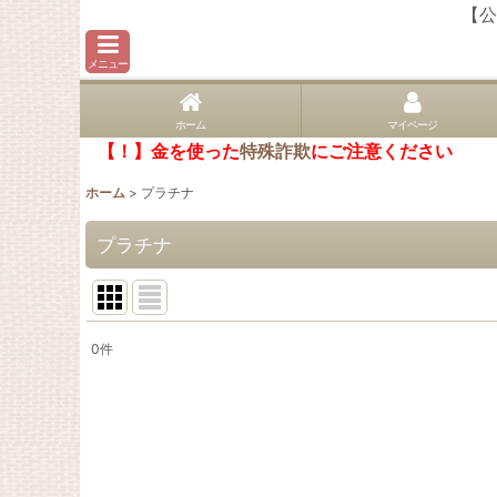
【公
メニュー
ホーム
マイページ
【！】金を使った
特殊詐欺
にご注意ください
ホーム
>
プラチナ
プラチナ
0
件
表示数
:
並び順
: