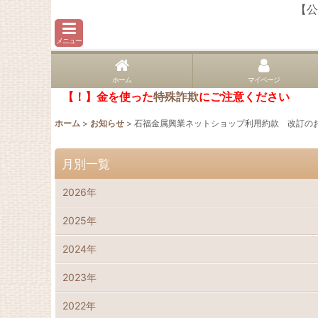
【公
メニュー
ホーム
マイページ
【！】金を使った
特殊詐欺
にご注意ください
ホーム
>
お知らせ
>
石福金属興業ネットショップ利用約款 改訂の
月別一覧
2026年
2025年
2024年
2023年
2022年