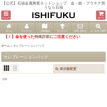
【公式】石福金属興業ネットショップ 金・銀・プラチナ買
うなら石福
メニュー
カート
ホーム
マイページ
ご利用案内
ランキング
お問い合わせ
よくあるご質問
【！】金を使った
特殊詐欺
にご注意ください
ホーム
>
セレブレーションパック
セレブレーションパック
表示順変更
閉じる
0
件
表示数
:
並び順
: